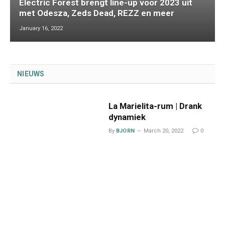
Electric Forest brengt line-up voor 2023 uit
met Odesza, Zeds Dead, REZZ en meer
January 16, 2022
NIEUWS
La Marielita-rum | Drank
dynamiek
By
BJORN
March 20, 2022
0