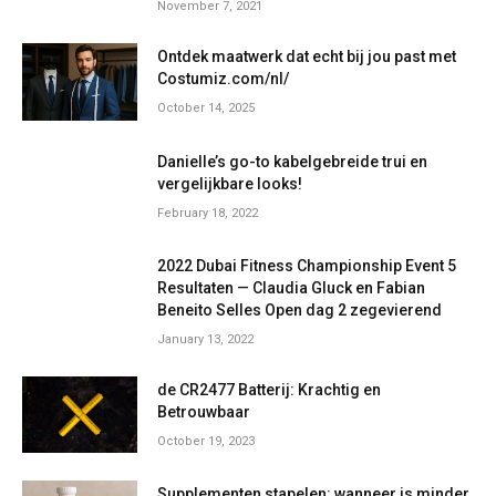
November 7, 2021
Ontdek maatwerk dat echt bij jou past met
Costumiz.com/nl/
October 14, 2025
Danielle’s go-to kabelgebreide trui en
vergelijkbare looks!
February 18, 2022
2022 Dubai Fitness Championship Event 5
Resultaten — Claudia Gluck en Fabian
Beneito Selles Open dag 2 zegevierend
January 13, 2022
de CR2477 Batterij: Krachtig en
Betrouwbaar
October 19, 2023
Supplementen stapelen: wanneer is minder