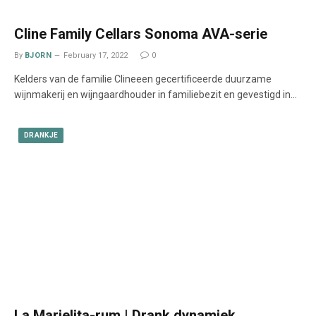
Cline Family Cellars Sonoma AVA-serie
By
BJORN
February 17, 2022
0
Kelders van de familie Clineeen gecertificeerde duurzame
wijnmakerij en wijngaardhouder in familiebezit en gevestigd in…
DRANKJE
La Marielita-rum | Drank dynamiek